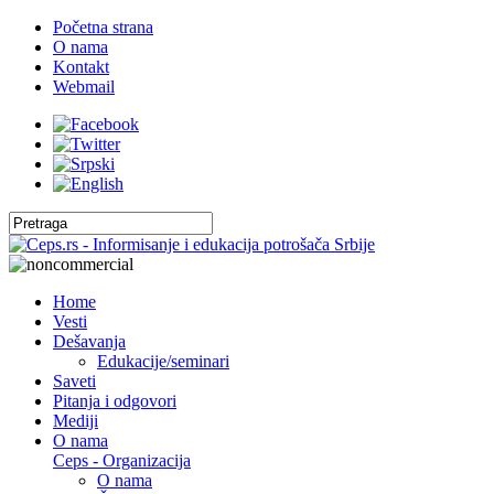
Početna strana
O nama
Kontakt
Webmail
Home
Vesti
Dešavanja
Edukacije/seminari
Saveti
Pitanja i odgovori
Mediji
O nama
Ceps - Organizacija
O nama