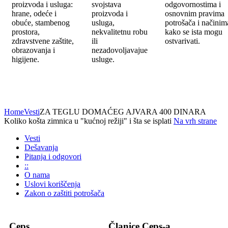
proizvoda i usluga:
svojstava
odgovornostima i
hrane, odeće i
proizvoda i
osnovnim pravima
obuće, stambenog
usluga,
potrošača i načinim
prostora,
nekvalitetnu robu
kako se ista mogu
zdravstvene zaštite,
ili
ostvarivati.
obrazovanja i
nezadovoljavajue
higijene.
usluge.
Home
Vesti
ZA TEGLU DOMAĆEG AJVARA 400 DINARA
Koliko košta zimnica u "kućnoj režiji" i šta se isplati
Na vrh strane
Vesti
Dešavanja
Pitanja i odgovori
::
O nama
Uslovi koriščenja
Zakon o zaštiti potrošača
Ceps
Članice Ceps-a