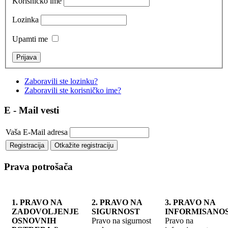
Korisničko ime
Lozinka
Upamti me
Zaboravili ste lozinku?
Zaboravili ste korisničko ime?
E - Mail vesti
Vaša E-Mail adresa
Prava potrošača
1. PRAVO NA
2. PRAVO NA
3. PRAVO NA
ZADOVOLJENJE
SIGURNOST
INFORMISANO
OSNOVNIH
Pravo na sigurnost
Pravo na