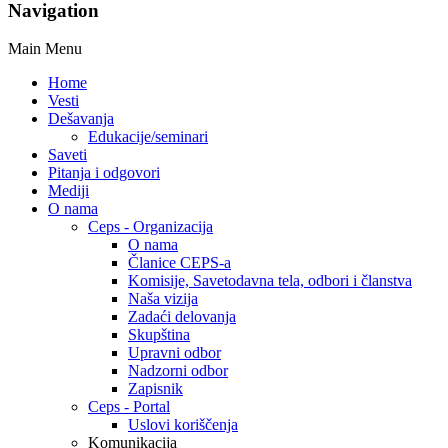
Navigation
Main Menu
Home
Vesti
Dešavanja
Edukacije/seminari
Saveti
Pitanja i odgovori
Mediji
O nama
Ceps - Organizacija
O nama
Članice CEPS-a
Komisije, Savetodavna tela, odbori i članstva
Naša vizija
Zadaći delovanja
Skupština
Upravni odbor
Nadzorni odbor
Zapisnik
Ceps - Portal
Uslovi koriščenja
Komunikacija