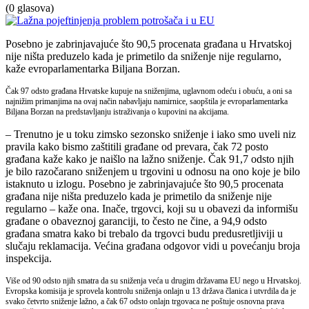
(0 glasova)
Posebno je zabrinjavajuće što 90,5 procenata građana u Hrvatskoj
nije ništa preduzelo kada je primetilo da sniženje nije regularno,
kaže evroparlamentarka Biljana Borzan.
Čak 97 odsto građana Hrvatske kupuje na sniženjima, uglavnom odeću i obuću, a oni sa
najnižim primanjima na ovaj način nabavljaju namirnice, saopštila je evroparlamentarka
Biljana Borzan na predstavljanju istraživanja o kupovini na akcijama.
– Trenutno je u toku zimsko sezonsko sniženje i iako smo uveli niz
pravila kako bismo zaštitili građane od prevara, čak 72 posto
građana kaže kako je naišlo na lažno sniženje. Čak 91,7 odsto njih
je bilo razočarano sniženjem u trgovini u odnosu na ono koje je bilo
istaknuto u izlogu. Posebno je zabrinjavajuće što 90,5 procenata
građana nije ništa preduzelo kada je primetilo da sniženje nije
regularno – kaže ona. Inače, trgovci, koji su u obavezi da informišu
građane o obaveznoj garanciji, to često ne čine, a 94,9 odsto
građana smatra kako bi trebalo da trgovci budu predusretljiviji u
slučaju reklamacija. Većina građana odgovor vidi u povećanju broja
inspekcija.
Više od 90 odsto njih smatra da su sniženja veća u drugim državama EU nego u Hrvatskoj.
Evropska komisija je sprovela kontrolu sniženja onlajn u 13 država članica i utvrdila da je
svako četvrto sniženje lažno, a čak 67 odsto onlajn trgovaca ne poštuje osnovna prava