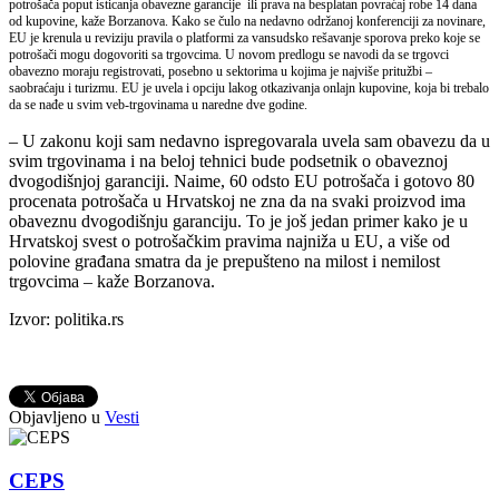
potrošača poput isticanja obavezne garancije ili prava na besplatan povraćaj robe 14 dana
od kupovine, kaže Borzanova. Kako se čulo na nedavno održanoj konferenciji za novinare,
EU je krenula u reviziju pravila o platformi za vansudsko rešavanje sporova preko koje se
potrošači mogu dogovoriti sa trgovcima. U novom predlogu se navodi da se trgovci
obavezno moraju registrovati, posebno u sektorima u kojima je najviše pritužbi –
saobraćaju i turizmu. EU je uvela i opciju lakog otkazivanja onlajn kupovine, koja bi trebalo
da se nađe u svim veb-trgovinama u naredne dve godine.
– U zakonu koji sam nedavno ispregovarala uvela sam obavezu da u
svim trgovinama i na beloj tehnici bude podsetnik o obaveznoj
dvogodišnjoj garanciji. Naime, 60 odsto EU potrošača i gotovo 80
procenata potrošača u Hrvatskoj ne zna da na svaki proizvod ima
obaveznu dvogodišnju garanciju. To je još jedan primer kako je u
Hrvatskoj svest o potrošačkim pravima najniža u EU, a više od
polovine građana smatra da je prepušteno na milost i nemilost
trgovcima – kaže Borzanova.
Izvor: politika.rs
Objavljeno u
Vesti
CEPS