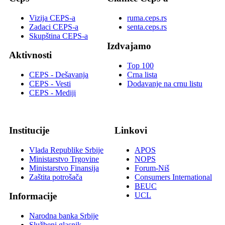
Vizija CEPS-a
ruma.ceps.rs
Zadaci CEPS-a
senta.ceps.rs
Skupština CEPS-a
Izdvajamo
Aktivnosti
Top 100
CEPS - Dešavanja
Crna lista
CEPS - Vesti
Dodavanje na crnu listu
CEPS - Mediji
Institucije
Linkovi
Vlada Republike Srbije
APOS
Ministarstvo Trgovine
NOPS
Ministarstvo Finansija
Forum-Niš
Zaštita potrošača
Consumers International
BEUC
UCL
Informacije
Narodna banka Srbije
Službeni glasnik