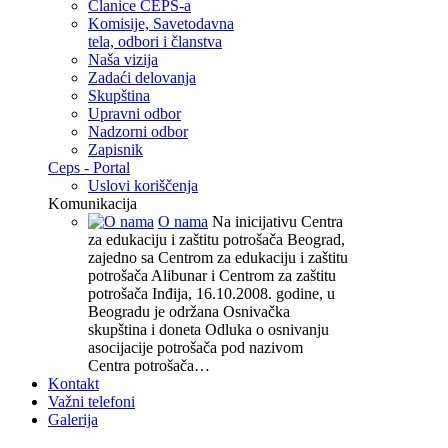
Članice CEPS-a
Komisije, Savetodavna
tela, odbori i članstva
Naša vizija
Zadaći delovanja
Skupština
Upravni odbor
Nadzorni odbor
Zapisnik
Ceps - Portal
Uslovi koriščenja
Komunikacija
O nama
Na inicijativu Centra
za edukaciju i zaštitu potrošača Beograd,
zajedno sa Centrom za edukaciju i zaštitu
potrošača Alibunar i Centrom za zaštitu
potrošača Inđija, 16.10.2008. godine, u
Beogradu je održana Osnivačka
skupština i doneta Odluka o osnivanju
asocijacije potrošača pod nazivom
Centra potrošača…
Kontakt
Važni telefoni
Galerija