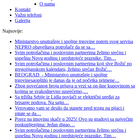
O nama
Kontakt
Važni telefoni
Galerija
Najnovije:
Ministarstvo unutrašnje i spoljne trgovine putem svog servisa
NEPRO obaveštava potrošače da se sa
…
Svim potrošačima i poslovnim partnerima želimo srećnu i
uspešnu Novu godinu i predstojeće praznike. Tim
…
Svim potrošačima i poslovnim partnerima koji slve Božić po
gregorijanskom kalendaru, želimo srećan Božić
…
BEOGRAD - Ministarstvo unutrašnje i spoljne
trgovinesaopštilo je danas da je od početka primene
…
Zbog povećanog broja prijava u vezi sa on-line kupovinom sa
kojima se svakodnevno susrećemo,
…
Sa tržišta Srbije iz Lidla povlači se električni uređaj za
brisanje podova. Na sajtu
…
Verovatno vam se desilo da stanete pred tezgu na pijaci i
pitate se da
…
Porez na imovinu skače u 2025! Ovo su gradovi sa najvećim
poskupljenjima: Jedan digao
…
Svim potrošačima i poslovnim partnerima želimo srećnu i
uspešnu Novu godinu i predstojeće praznike. Tim
…