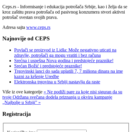
Ceps.rs - Informisanje i edukacija potrošača Srbije, kao i želja da se
kroz zaštitu prava potrošača od pasivnog konzumera stvori aktivni
potrošač svestan svojih prava.
Adresa sajta
www.ceps.rs
Najnovije od CEPS
Povlači se proizvod iz Lidla: Može negativno uticati na
zdravlje, potrošači ga mogu vratiti i bez računa
Srećna i uspešna Nova godina i predstojeće praznike!
Srećan Božić i predstojeće praznike!
Trgovinski lanci do sada uplatili 7, 7 miliona dinara na ime
kazni za kršenje Uredbe
Elektronska trgovina u Srbiji nastavlja da raste
Više iz ove kategorije
« Ne po­di­ži pa­re za ko­je ni­si si­gu­ran da su
tvo­je
Održana svečana dodela priznanja u okviru kampanje
„Najbolje u Srbiji” »
Registracija