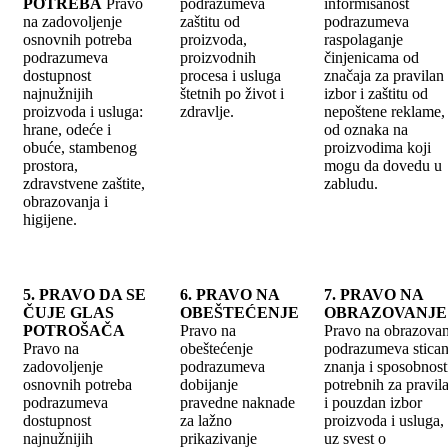
POTREBA
Pravo
podrazumeva
informisanost
na zadovoljenje
zaštitu od
podrazumeva
osnovnih potreba
proizvoda,
raspolaganje
podrazumeva
proizvodnih
činjenicama od
dostupnost
procesa i usluga
značaja za pravilan
najnužnijih
štetnih po život i
izbor i zaštitu od
proizvoda i usluga:
zdravlje.
nepoštene reklame, 
hrane, odeće i
od oznaka na
obuće, stambenog
proizvodima koji
prostora,
mogu da dovedu u
zdravstvene zaštite,
zabludu.
obrazovanja i
higijene.
5. PRAVO DA SE
6. PRAVO NA
7. PRAVO NA
ČUJE GLAS
OBEŠTEĆENJE
OBRAZOVANJE
POTROŠAČA
Pravo na
Pravo na obrazovan
Pravo na
obeštećenje
podrazumeva stican
zadovoljenje
podrazumeva
znanja i sposobnost
osnovnih potreba
dobijanje
potrebnih za pravil
podrazumeva
pravedne naknade
i pouzdan izbor
dostupnost
za lažno
proizvoda i usluga,
najnužnijih
prikazivanje
uz svest o