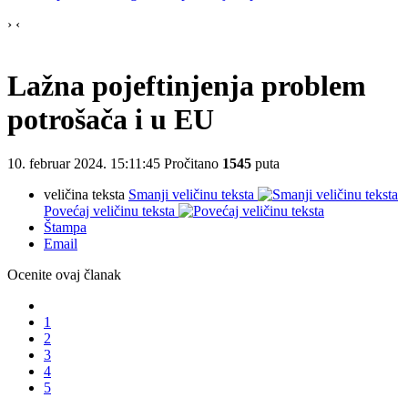
›
‹
Lažna pojeftinjenja problem
potrošača i u EU
10. februar 2024. 15:11:45
Pročitano
1545
puta
veličina teksta
Smanji veličinu teksta
Povećaj veličinu teksta
Štampa
Email
Ocenite ovaj članak
1
2
3
4
5