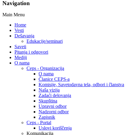
Navigation
Main Menu
Home
Vesti
Dešavanja
Edukacije/seminari
Saveti
Pitanja i odgovori
Mediji
O nama
Ceps - Organizacija
O nama
Članice CEPS-a
Komisije, Savetodavna tela, odbori i članstva
Naša vizija
Zadaći delovanja
Skupština
Upravni odbor
Nadzorni odbor
Zapisnik
Ceps - Portal
Uslovi koriščenja
Komunikacija