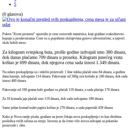
5
(0 glasova)
Pokret "Kreni promeni" uporedio je cene osnovnih namirnica, koje građani svakodnevno
kupuju u prodavnicama. Cene su u pojedinim slučajevima gotovo udvostručene, a najveći
skok beleži meso.
Za kilogram svinjskog buta, prošle godine izdvajali smo 380 dinara,
dok danas plaćamo 709 dinara u proseku. Kilogram junećeg vrata
koštao je 699 dinara, dok njegova cena sada iznosi 1.349 dinara.
Na udaru poskupljenja su i mlečni proizvodi: 1 litar mleka plaćali smo 84 dinara, a godinu
dana kasnije, izdvajamo 114 dinara. Pakovanje od 500g sira koštalo je 240 dinara, dok sada
iznosi 400 dinara.
Pakovanje od 100 grama kafe građani su plaćali 119 dinara, a sada plaćaju 170 dinara.
Za 10 komada jaja plaćali smo 119 dinara, dok sada izdvajamo 190 dinara.
Samo jedan komad toalet papira koštao je 270 dinara, a sada paprenih 439 dinara.
Kako je Nova ranije pisala, građane na jesen čekaju nova poskupljenja i to kao direktna
posledica većih računa za struju. Izvesno je da ćemo više novca izdvajati za pekarske
proizvode i ribu.