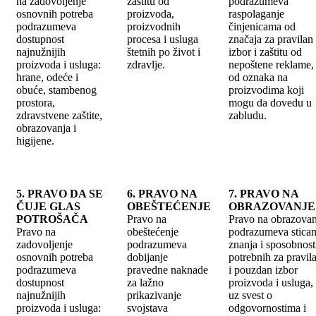
na zadovoljenje
zaštitu od
podrazumeva
osnovnih potreba
proizvoda,
raspolaganje
podrazumeva
proizvodnih
činjenicama od
dostupnost
procesa i usluga
značaja za pravilan
najnužnijih
štetnih po život i
izbor i zaštitu od
proizvoda i usluga:
zdravlje.
nepoštene reklame, 
hrane, odeće i
od oznaka na
obuće, stambenog
proizvodima koji
prostora,
mogu da dovedu u
zdravstvene zaštite,
zabludu.
obrazovanja i
higijene.
5. PRAVO DA SE
6. PRAVO NA
7. PRAVO NA
ČUJE GLAS
OBEŠTEĆENJE
OBRAZOVANJE
POTROŠAČA
Pravo na
Pravo na obrazovan
Pravo na
obeštećenje
podrazumeva stican
zadovoljenje
podrazumeva
znanja i sposobnost
osnovnih potreba
dobijanje
potrebnih za pravil
podrazumeva
pravedne naknade
i pouzdan izbor
dostupnost
za lažno
proizvoda i usluga,
najnužnijih
prikazivanje
uz svest o
proizvoda i usluga:
svojstava
odgovornostima i