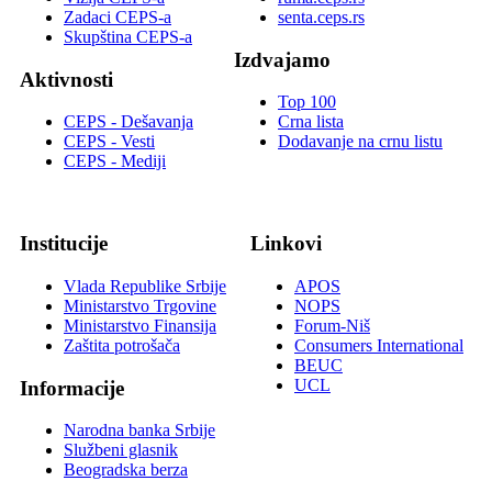
Zadaci CEPS-a
senta.ceps.rs
Skupština CEPS-a
Izdvajamo
Aktivnosti
Top 100
CEPS - Dešavanja
Crna lista
CEPS - Vesti
Dodavanje na crnu listu
CEPS - Mediji
Institucije
Linkovi
Vlada Republike Srbije
APOS
Ministarstvo Trgovine
NOPS
Ministarstvo Finansija
Forum-Niš
Zaštita potrošača
Consumers International
BEUC
UCL
Informacije
Narodna banka Srbije
Službeni glasnik
Beogradska berza