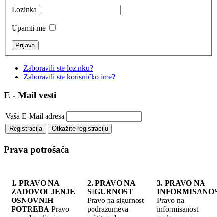
Lozinka
Upamti me
Zaboravili ste lozinku?
Zaboravili ste korisničko ime?
E - Mail vesti
Vaša E-Mail adresa
Prava potrošača
1. PRAVO NA
2. PRAVO NA
3. PRAVO NA
ZADOVOLJENJE
SIGURNOST
INFORMISANO
OSNOVNIH
Pravo na sigurnost
Pravo na
POTREBA
Pravo
podrazumeva
informisanost