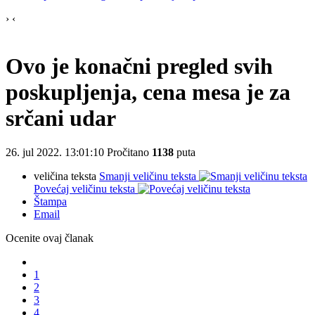
›
‹
Ovo je konačni pregled svih
poskupljenja, cena mesa je za
srčani udar
26. jul 2022. 13:01:10
Pročitano
1138
puta
veličina teksta
Smanji veličinu teksta
Povećaj veličinu teksta
Štampa
Email
Ocenite ovaj članak
1
2
3
4