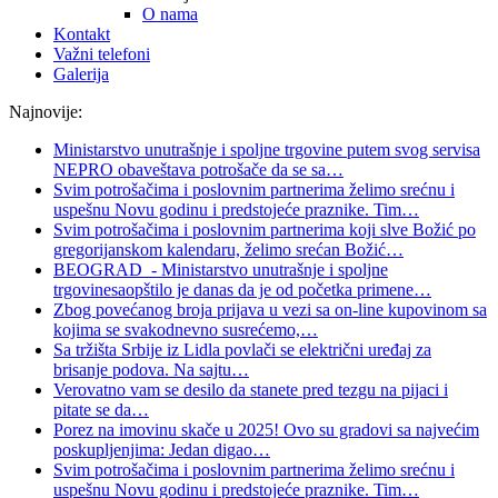
O nama
Kontakt
Važni telefoni
Galerija
Najnovije:
Ministarstvo unutrašnje i spoljne trgovine putem svog servisa
NEPRO obaveštava potrošače da se sa
…
Svim potrošačima i poslovnim partnerima želimo srećnu i
uspešnu Novu godinu i predstojeće praznike. Tim
…
Svim potrošačima i poslovnim partnerima koji slve Božić po
gregorijanskom kalendaru, želimo srećan Božić
…
BEOGRAD - Ministarstvo unutrašnje i spoljne
trgovinesaopštilo je danas da je od početka primene
…
Zbog povećanog broja prijava u vezi sa on-line kupovinom sa
kojima se svakodnevno susrećemo,
…
Sa tržišta Srbije iz Lidla povlači se električni uređaj za
brisanje podova. Na sajtu
…
Verovatno vam se desilo da stanete pred tezgu na pijaci i
pitate se da
…
Porez na imovinu skače u 2025! Ovo su gradovi sa najvećim
poskupljenjima: Jedan digao
…
Svim potrošačima i poslovnim partnerima želimo srećnu i
uspešnu Novu godinu i predstojeće praznike. Tim
…