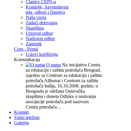
Članice CEPS-a
Komisije, Savetodavna
tela, odbori i članstva
Naša vizija
Zadaći delovanja
Skupština
Upravni odbor
Nadzorni odbor
Zapisnik
Ceps - Portal
Uslovi koriščenja
Komunikacija
O nama
Na inicijativu Centra
za edukaciju i zaštitu potrošača Beograd,
zajedno sa Centrom za edukaciju i zaštitu
potrošača Alibunar i Centrom za zaštitu
potrošača Inđija, 16.10.2008. godine, u
Beogradu je održana Osnivačka
skupština i doneta Odluka o osnivanju
asocijacije potrošača pod nazivom
Centra potrošača…
Kontakt
Važni telefoni
Galerija