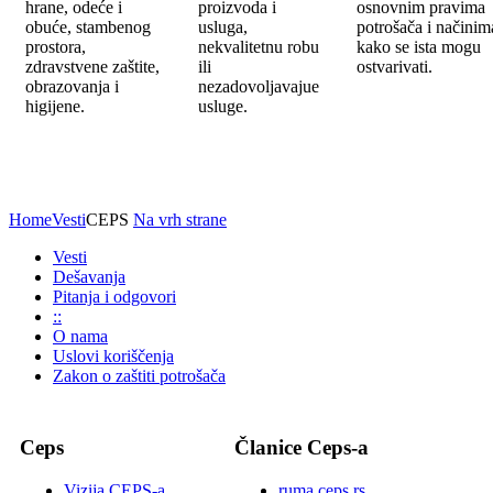
hrane, odeće i
proizvoda i
osnovnim pravima
obuće, stambenog
usluga,
potrošača i načinim
prostora,
nekvalitetnu robu
kako se ista mogu
zdravstvene zaštite,
ili
ostvarivati.
obrazovanja i
nezadovoljavajue
higijene.
usluge.
Home
Vesti
CEPS
Na vrh strane
Vesti
Dešavanja
Pitanja i odgovori
::
O nama
Uslovi koriščenja
Zakon o zaštiti potrošača
Ceps
Članice Ceps-a
Vizija CEPS-a
ruma.ceps.rs