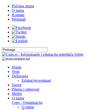
Početna strana
O nama
Kontakt
Webmail
Home
Vesti
Dešavanja
Edukacije/seminari
Saveti
Pitanja i odgovori
Mediji
O nama
Ceps - Organizacija
O nama