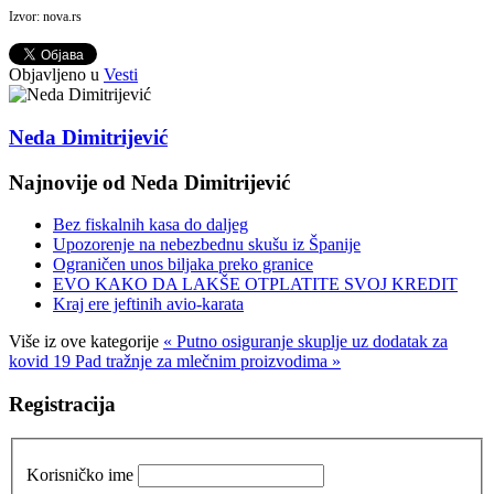
Izvor: nova.rs
Objavljeno u
Vesti
Neda Dimitrijević
Najnovije od Neda Dimitrijević
Bez fiskalnih kasa do daljeg
Upozorenje na nebezbednu skušu iz Španije
Ograničen unos biljaka preko granice
EVO KAKO DA LAKŠE OTPLATITE SVOJ KREDIT
Kraj ere jeftinih avio-karata
Više iz ove kategorije
« Putno osiguranje skuplje uz dodatak za
kovid 19
Pad tražnje za mlečnim proizvodima »
Registracija
Korisničko ime