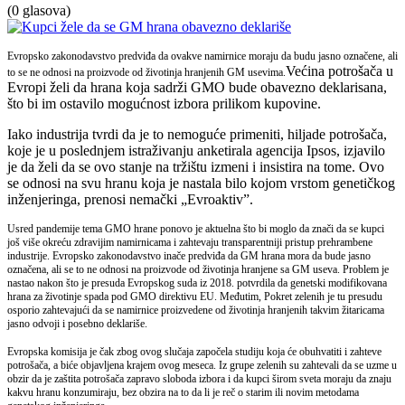
(0 glasova)
Evropsko zakonodavstvo predviđa da ovakve namirnice moraju da budu jasno označene, ali
Većina potrošača u
to se ne odnosi na proizvode od životinja hranjenih GM usevima.
Evropi želi da hrana koja sadrži GMO bude obavezno deklarisana,
što bi im ostavilo mogućnost izbora prilikom kupovine.
Iako industrija tvrdi da je to nemoguće primeniti, hiljade potrošača,
koje je u poslednjem istraživanju anketirala agencija Ipsos, izjavilo
je da želi da se ovo stanje na tržištu izmeni i insistira na tome. Ovo
se odnosi na svu hranu koja je nastala bilo kojom vrstom genetičkog
inženjeringa, prenosi nemački „Evroaktiv”.
Usred pandemije tema GMO hrane ponovo je aktuelna što bi moglo da znači da se kupci
još više okreću zdravijim namirnicama i zahtevaju transparentniji pristup prehrambene
industrije. Evropsko zakonodavstvo inače predviđa da GM hrana mora da bude jasno
označena, ali se to ne odnosi na proizvode od životinja hranjene sa GM useva. Problem je
nastao nakon što je presuda Evropskog suda iz 2018. potvrdila da genetski modifikovana
hrana za životinje spada pod GMO direktivu EU. Međutim, Pokret zelenih je tu presudu
osporio zahtevajući da se namirnice proizvedene od životinja hranjenih takvim žitaricama
jasno odvoji i posebno deklariše.
Evropska komisija je čak zbog ovog slučaja započela studiju koja će obuhvatiti i zahteve
potrošača, a biće objavljena krajem ovog meseca. Iz grupe zelenih su zahtevali da se uzme u
obzir da je zaštita potrošača zapravo sloboda izbora i da kupci širom sveta moraju da znaju
kakvu hranu konzumiraju, bez obzira na to da li je reč o starim ili novim metodama