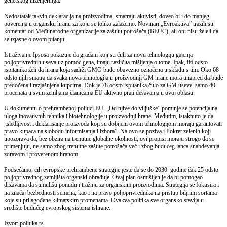
genetskog inženjeringa.
Nedostatak takvih deklaracija na proizvodima, smatraju aktivisti, doveo bi i do manjeg
poverenja u organsku hranu za koju se toliko zalažemo. Novinari „Evroaktiva” tražili su
komentar od Međunarodne organizacije za zaštitu potrošača (BEUC), ali oni nisu želeli da
se izjasne o ovom pitanju.
Istraživanje Ipsosa pokazuje da građani koji su čuli za novu tehnologiju gajenja
poljoprivrednih useva uz pomoć gena, imaju različita mišljenja o tome. Ipak, 86 odsto
ispitanika želi da hrana koja sadrži GMO bude obavezno označena u skladu s tim. Oko 68
odsto njih smatra da svaka nova tehnologija u proizvodnji GM hrane mora unapred da bude
predočena i razjašnjena kupcima. Dok je 78 odsto ispitanika čulo za GM useve, samo 40
procenata u svim zemljama članicama EU aktivno prati dešavanja u ovoj oblasti.
U dokumentu o prehrambenoj politici EU „Od njive do viljuške” pominje se potencijalna
uloga inovativnih tehnika i biotehnologije u proizvodnji hrane. Međutim, istaknuto je da
„sledljivost i deklarisanje proizvoda koji su dobijeni ovom tehnologijom moraju garantovati
pravo kupaca na slobodu informisanja i izbora”. Na ovo se poziva i Pokret zelenih koji
upozorava da, bez obzira na trenutne globalne okolnosti, ovi propisi moraju strogo da se
primenjuju, ne samo zbog trenutne zaštite potrošača već i zbog budućeg lanca snabdevanja
zdravom i proverenom hranom.
Podsećamo, cilj evropske prehrambene strategije jeste da se do 2030. godine čak 25 odsto
poljoprivrednog zemljišta organski obrađuje. Ovaj plan osmišljen je da bi pomogao
državama da stimulišu ponudu i tražnju za organskim proizvodima. Strategija se fokusira i
na značaj bezbednosti semena, kao i na pravo poljoprivrednika na pristup biljnim sortama
koje su prilagođene klimatskim promenama. Ovakva politika sve organsko stavlja u
središte budućeg evropskog sistema ishrane.
Izvor: politika.rs