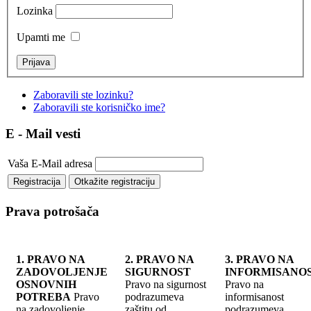
Lozinka
Upamti me
Zaboravili ste lozinku?
Zaboravili ste korisničko ime?
E - Mail vesti
Vaša E-Mail adresa
Prava potrošača
1. PRAVO NA
2. PRAVO NA
3. PRAVO NA
ZADOVOLJENJE
SIGURNOST
INFORMISANO
OSNOVNIH
Pravo na sigurnost
Pravo na
POTREBA
Pravo
podrazumeva
informisanost
na zadovoljenje
zaštitu od
podrazumeva