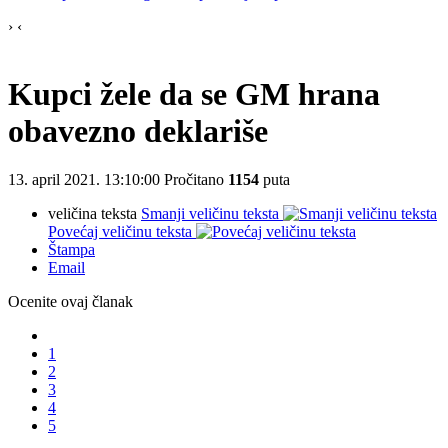
›
‹
Kupci žele da se GM hrana
obavezno deklariše
13. april 2021. 13:10:00
Pročitano
1154
puta
veličina teksta
Smanji veličinu teksta
Povećaj veličinu teksta
Štampa
Email
Ocenite ovaj članak
1
2
3
4
5