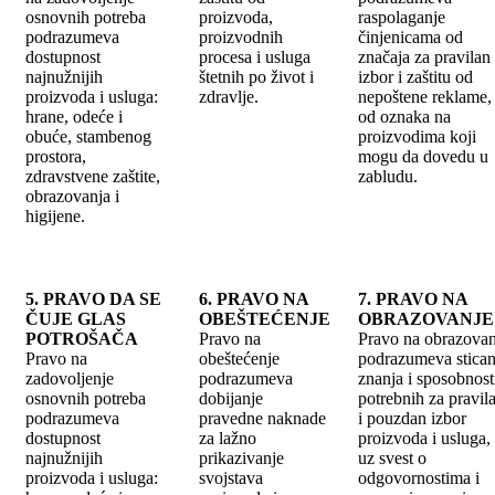
osnovnih potreba
proizvoda,
raspolaganje
podrazumeva
proizvodnih
činjenicama od
dostupnost
procesa i usluga
značaja za pravilan
najnužnijih
štetnih po život i
izbor i zaštitu od
proizvoda i usluga:
zdravlje.
nepoštene reklame, 
hrane, odeće i
od oznaka na
obuće, stambenog
proizvodima koji
prostora,
mogu da dovedu u
zdravstvene zaštite,
zabludu.
obrazovanja i
higijene.
5. PRAVO DA SE
6. PRAVO NA
7. PRAVO NA
ČUJE GLAS
OBEŠTEĆENJE
OBRAZOVANJE
POTROŠAČA
Pravo na
Pravo na obrazovan
Pravo na
obeštećenje
podrazumeva stican
zadovoljenje
podrazumeva
znanja i sposobnost
osnovnih potreba
dobijanje
potrebnih za pravil
podrazumeva
pravedne naknade
i pouzdan izbor
dostupnost
za lažno
proizvoda i usluga,
najnužnijih
prikazivanje
uz svest o
proizvoda i usluga:
svojstava
odgovornostima i