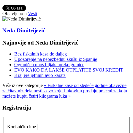
Objavljeno u
Vesti
Neda Dimitrijević
Najnovije od Neda Dimitrijević
Bez fiskalnih kasa do daljeg
Upozorenje na nebezbednu skušu iz Španije
Ograničen unos biljaka preko granice
EVO KAKO DA LAKŠE OTPLATITE SVOJ KREDIT
Kraj ere jeftinih avio-karata
Više iz ove kategorije
« Fiskalne kase od sledeće godine obavezne
za čitav niz delatnosti - evo koje
Lukovinu prodaju po ceni za koju
možete kupiti četiri kilograma luka »
Registracija
Korisničko ime