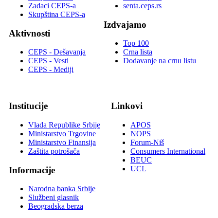
Zadaci CEPS-a
senta.ceps.rs
Skupština CEPS-a
Izdvajamo
Aktivnosti
Top 100
CEPS - Dešavanja
Crna lista
CEPS - Vesti
Dodavanje na crnu listu
CEPS - Mediji
Institucije
Linkovi
Vlada Republike Srbije
APOS
Ministarstvo Trgovine
NOPS
Ministarstvo Finansija
Forum-Niš
Zaštita potrošača
Consumers International
BEUC
UCL
Informacije
Narodna banka Srbije
Službeni glasnik
Beogradska berza