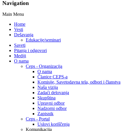
Navigation
Main Menu
Home
Vesti
Dešavanja
Edukacije/seminari
Saveti
Pitanja i odgovori
Mediji
O nama
Ceps - Organizacija
O nama
Članice CEPS-a
Komisije, Savetodavna tela, odbori i članstva
Naša vizija
Zadaći delovanja
Skupština
Upravni odbor
Nadzorni odbor
Zapisnik
Ceps - Portal
Uslovi koriščenja
Komunikacija