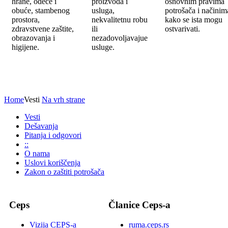
hrane, odeće i
proizvoda i
osnovnim pravima
obuće, stambenog
usluga,
potrošača i načinim
prostora,
nekvalitetnu robu
kako se ista mogu
zdravstvene zaštite,
ili
ostvarivati.
obrazovanja i
nezadovoljavajue
higijene.
usluge.
Home
Vesti
Na vrh strane
Vesti
Dešavanja
Pitanja i odgovori
::
O nama
Uslovi koriščenja
Zakon o zaštiti potrošača
Ceps
Članice Ceps-a
Vizija CEPS-a
ruma.ceps.rs