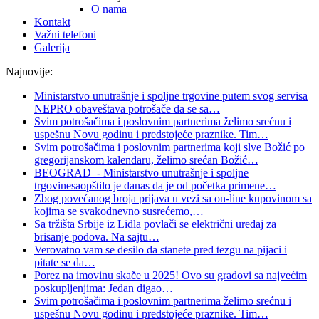
O nama
Kontakt
Važni telefoni
Galerija
Najnovije:
Ministarstvo unutrašnje i spoljne trgovine putem svog servisa
NEPRO obaveštava potrošače da se sa
…
Svim potrošačima i poslovnim partnerima želimo srećnu i
uspešnu Novu godinu i predstojeće praznike. Tim
…
Svim potrošačima i poslovnim partnerima koji slve Božić po
gregorijanskom kalendaru, želimo srećan Božić
…
BEOGRAD - Ministarstvo unutrašnje i spoljne
trgovinesaopštilo je danas da je od početka primene
…
Zbog povećanog broja prijava u vezi sa on-line kupovinom sa
kojima se svakodnevno susrećemo,
…
Sa tržišta Srbije iz Lidla povlači se električni uređaj za
brisanje podova. Na sajtu
…
Verovatno vam se desilo da stanete pred tezgu na pijaci i
pitate se da
…
Porez na imovinu skače u 2025! Ovo su gradovi sa najvećim
poskupljenjima: Jedan digao
…
Svim potrošačima i poslovnim partnerima želimo srećnu i
uspešnu Novu godinu i predstojeće praznike. Tim
…