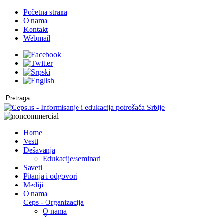
Početna strana
O nama
Kontakt
Webmail
Home
Vesti
Dešavanja
Edukacije/seminari
Saveti
Pitanja i odgovori
Mediji
O nama
Ceps - Organizacija
O nama