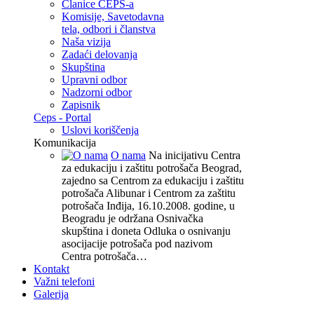
Članice CEPS-a
Komisije, Savetodavna
tela, odbori i članstva
Naša vizija
Zadaći delovanja
Skupština
Upravni odbor
Nadzorni odbor
Zapisnik
Ceps - Portal
Uslovi koriščenja
Komunikacija
O nama
Na inicijativu Centra
za edukaciju i zaštitu potrošača Beograd,
zajedno sa Centrom za edukaciju i zaštitu
potrošača Alibunar i Centrom za zaštitu
potrošača Inđija, 16.10.2008. godine, u
Beogradu je održana Osnivačka
skupština i doneta Odluka o osnivanju
asocijacije potrošača pod nazivom
Centra potrošača…
Kontakt
Važni telefoni
Galerija