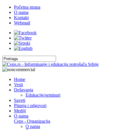
Početna strana
O nama
Kontakt
Webmail
Home
Vesti
Dešavanja
Edukacije/seminari
Saveti
Pitanja i odgovori
Mediji
O nama
Ceps - Organizacija
O nama