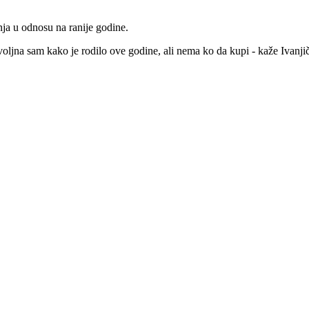
ja u odnosu na ranije godine.
oljna sam kako je rodilo ove godine, ali nema ko da kupi - kaže Ivanji