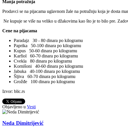
Manja potražnja
Prodavci se na pijacama uglavnom žale na potražnju koja je dosta man
Ne kupuje se više na veliko u džakovima kao što je to bilo pre. Zadov
Cene na pijacama
Paradajz 30 - 80 dinara po kilogramu
Paprika 50-100 dinara po kilogramu
Kupus 50-60 dinara po kilogramu
Karfiol 60-70 dinara po kilogramu
Cvekla 80 dinara po kilogramu
Kornišoni 40-60 dinara po kilogramu
Jabuka 40-100 dinara po kilogramu
Šljiva 60-70 dinara po kilogramu
Grožđe 100 dinara po kilogramu
Izvor: blic.rs
Objavljeno u
Vesti
Neda Dimitrijević