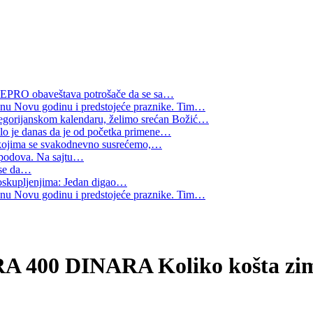
 NEPRO obaveštava potrošače da se sa
…
šnu Novu godinu i predstojeće praznike. Tim
…
regorijanskom kalendaru, želimo srećan Božić
…
o je danas da je od početka primene
…
 kojima se svakodnevno susrećemo,
…
e podova. Na sajtu
…
se da
…
skupljenjima: Jedan digao
…
šnu Novu godinu i predstojeće praznike. Tim
…
 DINARA Koliko košta zimnica 