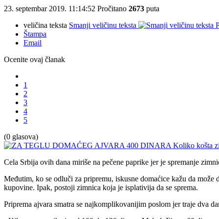
23. septembar 2019. 11:14:52
Pročitano
2673
puta
veličina teksta
Smanji veličinu teksta
P
Štampa
Email
Ocenite ovaj članak
1
2
3
4
5
(0 glasova)
Cela Srbija ovih dana miriše na pečene paprike jer je spremanje zim
Međutim, ko se odluči za pripremu, iskusne domaćice kažu da može da 
kupovine. Ipak, postoji zimnica koja je isplativija da se sprema.
Priprema ajvara smatra se najkomplikovanijim poslom jer traje dva da