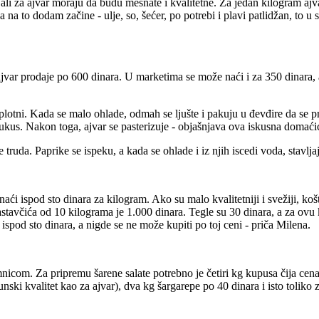
ali za ajvar moraju da budu mesnate i kvalitetne. Za jedan kilogram ajva
 na to dodam začine - ulje, so, šećer, po potrebi i plavi patlidžan, to 
ajvar prodaje po 600 dinara. U marketima se može naći i za 350 dinara, 
plotni. Kada se malo ohlade, odmah se ljušte i pakuju u đevđire da se p
 ukus. Nakon toga, ajvar se pasterizuje - objašnjava ova iskusna domaći
e truda. Paprike se ispeku, a kada se ohlade i iz njih iscedi voda, stav
naći ispod sto dinara za kilogram. Ako su malo kvalitetniji i svežiji, k
stavčića od 10 kilograma je 1.000 dinara. Tegle su 30 dinara, a za ovu k
ispod sto dinara, a nigde se ne može kupiti po toj ceni - priča Milena.
mnicom. Za pripremu šarene salate potrebno je četiri kg kupusa čija cen
nski kvalitet kao za ajvar), dva kg šargarepe po 40 dinara i isto toliko