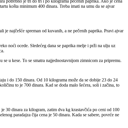
ra potrebno je tri do tri i po kilograma pečenih paprika. Ako je cena
u startu košta minimum 400 dinara. Treba imati na umu da se ajvar
ali je najčešće spreman od kuvanih, a ne pečenih paprika. Pravi ajvar
reko noći ocede. Sledećeg dana se paprika melje i prži na ulju uz
ca.
ljaju se u kese. To se smatra najjednostavnijom zimnicom za pripremu.
oštaju i do 150 dinara. Od 10 kilograma može da se dobije 23 do 24
oličinu to je 700 dinara. Kad se doda malo šećera, soli i začina, to
a je 30 dinara za kilogram, zatim dva kg krastavčića po ceni od 100
 zelenog paradajza čija cena je 50 dinara. Kada se sabere, povrće ne