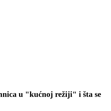
u "kućnoj režiji" i šta se