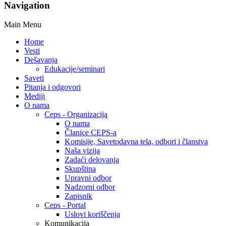
Navigation
Main Menu
Home
Vesti
Dešavanja
Edukacije/seminari
Saveti
Pitanja i odgovori
Mediji
O nama
Ceps - Organizacija
O nama
Članice CEPS-a
Komisije, Savetodavna tela, odbori i članstva
Naša vizija
Zadaći delovanja
Skupština
Upravni odbor
Nadzorni odbor
Zapisnik
Ceps - Portal
Uslovi koriščenja
Komunikacija