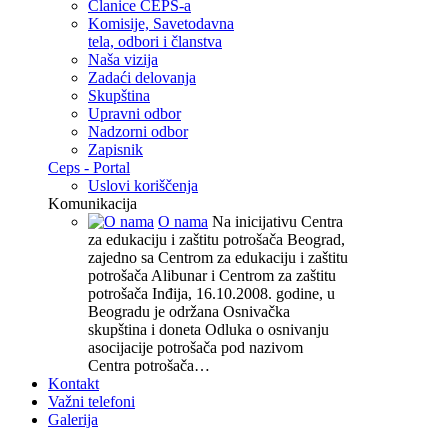
Članice CEPS-a
Komisije, Savetodavna
tela, odbori i članstva
Naša vizija
Zadaći delovanja
Skupština
Upravni odbor
Nadzorni odbor
Zapisnik
Ceps - Portal
Uslovi koriščenja
Komunikacija
O nama
Na inicijativu Centra
za edukaciju i zaštitu potrošača Beograd,
zajedno sa Centrom za edukaciju i zaštitu
potrošača Alibunar i Centrom za zaštitu
potrošača Inđija, 16.10.2008. godine, u
Beogradu je održana Osnivačka
skupština i doneta Odluka o osnivanju
asocijacije potrošača pod nazivom
Centra potrošača…
Kontakt
Važni telefoni
Galerija