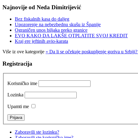
Najnovije od Neda Dimitrijević
Bez fiskalnih kasa do daljeg
Upozorenje na nebezbednu skušu iz Španije
Ograničen unos biljaka preko granice
EVO KAKO DA LAKŠE OTPLATITE SVOJ KREDIT
Kraj ere jeftinih avio-karata
Više iz ove kategorije
« Da li se očekuje poskupljenje goriva u Srbiji
Registracija
Korisničko ime
Lozinka
Upamti me
Zaboravili ste lozinku?
Zaboravili ste korisničko ime?