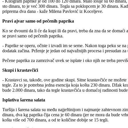
- Kilogram paprike je od 100 do 120 dinara. Malo lošije su 60 dinara, 
sto dinara, to je već 300 dinara. Tegla sa poklopcem je 30 dinara. Kada
priprema dva dana - kaže Milena Pavlović iz Koceljeve.
Pravi ajvar samo od pečenih paprika
Ko se dvoumi da li će da kupi ili da pravi, treba da zna da se domaći 
se pravi samo od pečenih paprika.
- Paprike se operu, očiste i izvadi im se seme. Nakon toga peku se na 
dodatak začina. Prženje je jedan od najvažnijih procesa i presudan za
Pečene paprika za zamrzivač uvek se isplate i oko njih ne treba previš
Skupi i krastavčići
- Krastavci su, takođe, ove godine skupi. Sitne krastavčiće ne možete 
tegle. Za to je potrebna jedna esencija koja košta 230 dinara. Džak kra
bude 2.000 dinara, tako da tegle krastavčića u domaćoj radinosti bude 
Isplativa šarena salata
Turšija i šarena salata su među najjeftinijom i najmanje zahtevnom zi
dinara, dva kg paprika čija cena je 60 dinara (jer ne mora da bude vrhu
košta više od 700 dinara, a od te količine dobije se 15 tegli.