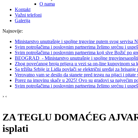
O nama
Kontakt
Važni telefoni
Galerija
Najnovije:
Ministarstvo unutrašnje i spoljne trgovine putem svog servisa
Svim potrošačima i poslovnim partnerima želimo srećnu i uspe
Svim potrošačima i poslovnim partnerima koji slve Božić po g
BEOGRAD - Ministarstvo unutrašnje i spoljne trgovinesaopštil
Zbog povećanog broja prijava u vezi sa on-line kupovinom sa
Sa tržišta Srbije iz Lidla povlači se električni uređaj za brisanj
Verovatno vam se desilo da stanete pred tezgu na pijaci i pitate 
Porez na imovinu skače u 2025! Ovo su gradovi sa najvećim po
Svim potrošačima i poslovnim partnerima želimo srećnu i uspe
›
‹
ZA TEGLU DOMAĆEG AJVARA 400
isplati