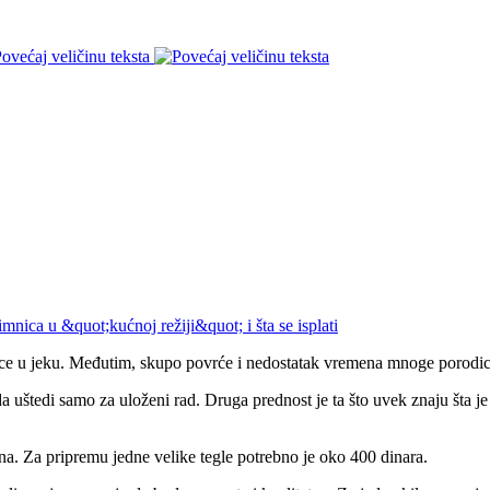
ovećaj veličinu teksta
nice u jeku. Međutim, skupo povrće i nedostatak vremena mnoge porodi
uštedi samo za uloženi rad. Druga prednost je ta što uvek znaju šta je 
na. Za pripremu jedne velike tegle potrebno je oko 400 dinara.