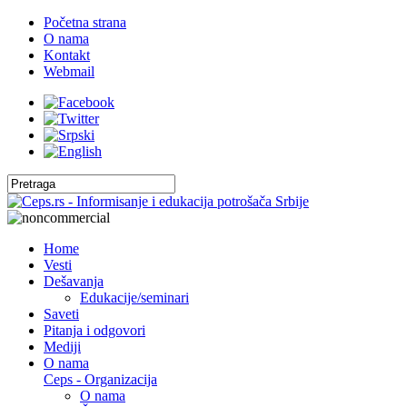
Početna strana
O nama
Kontakt
Webmail
Home
Vesti
Dešavanja
Edukacije/seminari
Saveti
Pitanja i odgovori
Mediji
O nama
Ceps - Organizacija
O nama