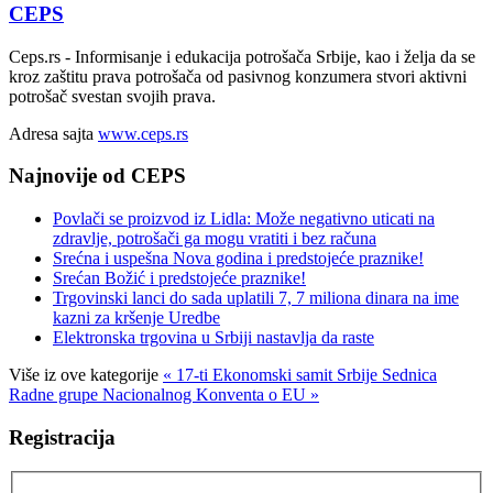
CEPS
Ceps.rs - Informisanje i edukacija potrošača Srbije, kao i želja da se
kroz zaštitu prava potrošača od pasivnog konzumera stvori aktivni
potrošač svestan svojih prava.
Adresa sajta
www.ceps.rs
Najnovije od CEPS
Povlači se proizvod iz Lidla: Može negativno uticati na
zdravlje, potrošači ga mogu vratiti i bez računa
Srećna i uspešna Nova godina i predstojeće praznike!
Srećan Božić i predstojeće praznike!
Trgovinski lanci do sada uplatili 7, 7 miliona dinara na ime
kazni za kršenje Uredbe
Elektronska trgovina u Srbiji nastavlja da raste
Više iz ove kategorije
« 17-ti Ekonomski samit Srbije
Sednica
Radne grupe Nacionalnog Konventa o EU »
Registracija