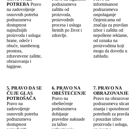
POTREBA
Pravo
podrazumeva
informisanost
na zadovoljenje
zaštitu od
podrazumeva
osnovnih potreba
proizvoda,
raspolaganje
podrazumeva
proizvodnih
činjenicama od
dostupnost
procesa i usluga
značaja za pravilan
najnužnijih
štetnih po život i
izbor i zaštitu od
proizvoda i usluga:
zdravlje.
nepoštene reklame, 
hrane, odeće i
od oznaka na
obuće, stambenog
proizvodima koji
prostora,
mogu da dovedu u
zdravstvene zaštite,
zabludu.
obrazovanja i
higijene.
5. PRAVO DA SE
6. PRAVO NA
7. PRAVO NA
ČUJE GLAS
OBEŠTEĆENJE
OBRAZOVANJE
POTROŠAČA
Pravo na
Pravo na obrazovan
Pravo na
obeštećenje
podrazumeva stican
zadovoljenje
podrazumeva
znanja i sposobnost
osnovnih potreba
dobijanje
potrebnih za pravil
podrazumeva
pravedne naknade
i pouzdan izbor
dostupnost
za lažno
proizvoda i usluga,