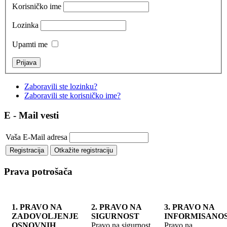
Korisničko ime
Lozinka
Upamti me
Zaboravili ste lozinku?
Zaboravili ste korisničko ime?
E - Mail vesti
Vaša E-Mail adresa
Prava potrošača
1. PRAVO NA
2. PRAVO NA
3. PRAVO NA
ZADOVOLJENJE
SIGURNOST
INFORMISANO
OSNOVNIH
Pravo na sigurnost
Pravo na