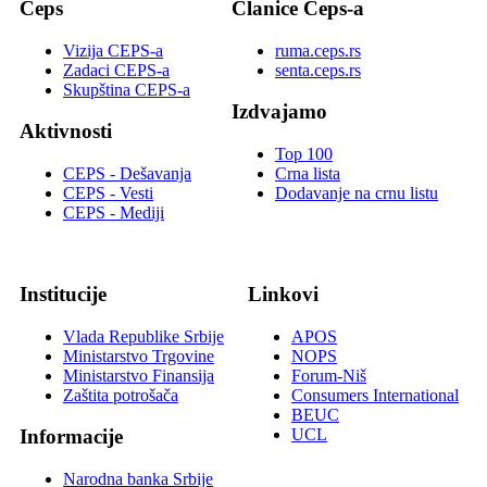
Ceps
Članice Ceps-a
Vizija CEPS-a
ruma.ceps.rs
Zadaci CEPS-a
senta.ceps.rs
Skupština CEPS-a
Izdvajamo
Aktivnosti
Top 100
CEPS - Dešavanja
Crna lista
CEPS - Vesti
Dodavanje na crnu listu
CEPS - Mediji
Institucije
Linkovi
Vlada Republike Srbije
APOS
Ministarstvo Trgovine
NOPS
Ministarstvo Finansija
Forum-Niš
Zaštita potrošača
Consumers International
BEUC
UCL
Informacije
Narodna banka Srbije