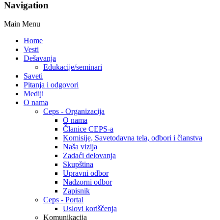
Navigation
Main Menu
Home
Vesti
Dešavanja
Edukacije/seminari
Saveti
Pitanja i odgovori
Mediji
O nama
Ceps - Organizacija
O nama
Članice CEPS-a
Komisije, Savetodavna tela, odbori i članstva
Naša vizija
Zadaći delovanja
Skupština
Upravni odbor
Nadzorni odbor
Zapisnik
Ceps - Portal
Uslovi koriščenja
Komunikacija