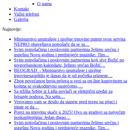
O nama
Kontakt
Važni telefoni
Galerija
Najnovije:
Ministarstvo unutrašnje i spoljne trgovine putem svog servisa
NEPRO obaveštava potrošače da se sa
…
Svim potrošačima i poslovnim partnerima želimo srećnu i
uspešnu Novu godinu i predstojeće praznike. Tim
…
Svim potrošačima i poslovnim partnerima koji slve Božić po
gregorijanskom kalendaru, želimo srećan Božić
…
BEOGRAD - Ministarstvo unutrašnje i spoljne
trgovinesaopštilo je danas da je od početka primene
…
Zbog povećanog broja prijava u vezi sa on-line kupovinom sa
kojima se svakodnevno susrećemo,
…
Sa tržišta Srbije iz Lidla povlači se električni uređaj za
brisanje podova. Na sajtu
…
Verovatno vam se desilo da stanete pred tezgu na pijaci i
pitate se da
…
Porez na imovinu skače u 2025! Ovo su gradovi sa najvećim
poskupljenjima: Jedan digao
…
Svim potrošačima i poslovnim partnerima želimo srećnu i
uspešnu Novu godinu i predstojeće praznike. Tim
…