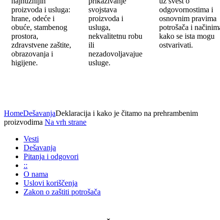
najnužnijih
prikazivanje
uz svest o
proizvoda i usluga:
svojstava
odgovornostima i
hrane, odeće i
proizvoda i
osnovnim pravima
obuće, stambenog
usluga,
potrošača i načinim
prostora,
nekvalitetnu robu
kako se ista mogu
zdravstvene zaštite,
ili
ostvarivati.
obrazovanja i
nezadovoljavajue
higijene.
usluge.
Home
Dešavanja
Deklaracija i kako je čitamo na prehrambenim
proizvodima
Na vrh strane
Vesti
Dešavanja
Pitanja i odgovori
::
O nama
Uslovi koriščenja
Zakon o zaštiti potrošača