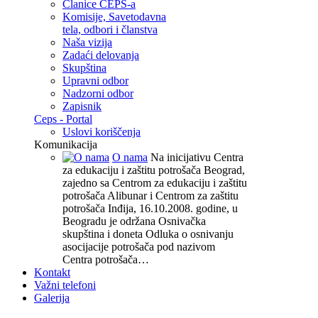
Članice CEPS-a
Komisije, Savetodavna
tela, odbori i članstva
Naša vizija
Zadaći delovanja
Skupština
Upravni odbor
Nadzorni odbor
Zapisnik
Ceps - Portal
Uslovi koriščenja
Komunikacija
O nama
Na inicijativu Centra
za edukaciju i zaštitu potrošača Beograd,
zajedno sa Centrom za edukaciju i zaštitu
potrošača Alibunar i Centrom za zaštitu
potrošača Inđija, 16.10.2008. godine, u
Beogradu je održana Osnivačka
skupština i doneta Odluka o osnivanju
asocijacije potrošača pod nazivom
Centra potrošača…
Kontakt
Važni telefoni
Galerija