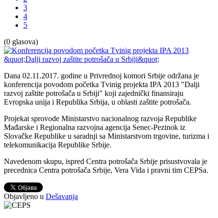
3
4
5
(0 glasova)
Dana 02.11.2017. godine u Privrednoj komori Srbije održana je
konferencija povodom početka Tvinig projekta IPA 2013 "Dalji
razvoj zaštite potrošača u Srbiji" koji zajednički finansiraju
Evropska unija i Republika Srbija, u oblasti zaštite potrošača.
Projekat sprovode Ministarstvo nacionalnog razvoja Republike
Mađarske i Regionalna razvojna agencija Senec-Pezinok iz
Slovačke Republike u saradnji sa Ministarstvom trgovine, turizma i
telekomunikacija Republike Srbije.
Navedenom skupu, ispred Centra potrošača Srbije prisustvovala je
precednica Centra potrošača Srbije, Vera Vida i pravni tim CEPSa.
Objavljeno u
Dešavanja