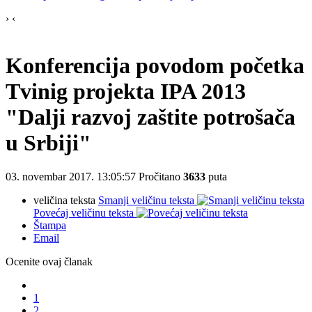
›
‹
Konferencija povodom početka
Tvinig projekta IPA 2013
"Dalji razvoj zaštite potrošača
u Srbiji"
03. novembar 2017. 13:05:57
Pročitano
3633
puta
veličina teksta
Smanji veličinu teksta
Povećaj veličinu teksta
Štampa
Email
Ocenite ovaj članak
1
2