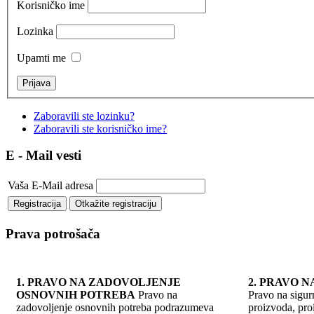
Korisničko ime
Lozinka
Upamti me
Zaboravili ste lozinku?
Zaboravili ste korisničko ime?
E - Mail vesti
Vaša E-Mail adresa
Prava potrošača
1. PRAVO NA ZADOVOLJENJE
2. PRAVO 
OSNOVNIH POTREBA
Pravo na
Pravo na sigur
zadovoljenje osnovnih potreba podrazumeva
proizvoda, pro