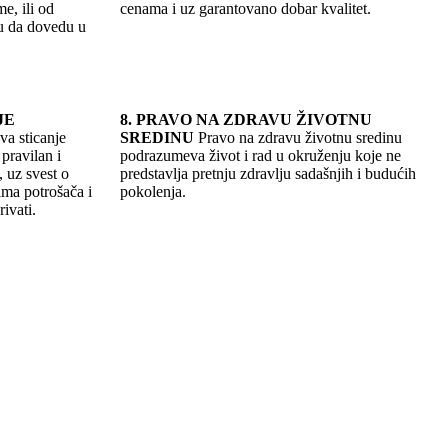
e, ili od
cenama i uz garantovano dobar kvalitet.
u da dovedu u
JE
8. PRAVO NA ZDRAVU ŽIVOTNU
a sticanje
SREDINU
Pravo na zdravu životnu sredinu
pravilan i
podrazumeva život i rad u okruženju koje ne
 uz svest o
predstavlja pretnju zdravlju sadašnjih i budućih
ma potrošača i
pokolenja.
ivati.