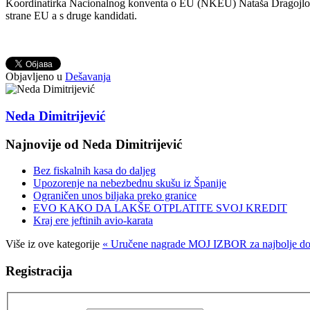
Koordinatirka Nacionalnog konventa o EU (NKEU) Nataša Dragojlović i
strane EU a s druge kandidati.
Objavljeno u
Dešavanja
Neda Dimitrijević
Najnovije od Neda Dimitrijević
Bez fiskalnih kasa do daljeg
Upozorenje na nebezbednu skušu iz Španije
Ograničen unos biljaka preko granice
EVO KAKO DA LAKŠE OTPLATITE SVOJ KREDIT
Kraj ere jeftinih avio-karata
Više iz ove kategorije
« Uručene nagrade MOJ IZBOR za najbolje do
Registracija