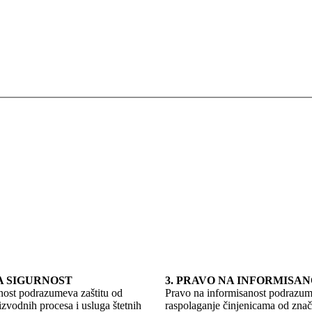
NA SIGURNOST
3. PRAVO NA INFORMISA
nost podrazumeva zaštitu od
Pravo na informisanost podrazu
izvodnih procesa i usluga štetnih
raspolaganje činjenicama od znač