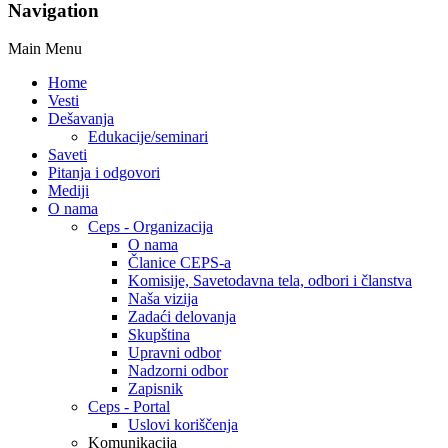
Navigation
Main Menu
Home
Vesti
Dešavanja
Edukacije/seminari
Saveti
Pitanja i odgovori
Mediji
O nama
Ceps - Organizacija
O nama
Članice CEPS-a
Komisije, Savetodavna tela, odbori i članstva
Naša vizija
Zadaći delovanja
Skupština
Upravni odbor
Nadzorni odbor
Zapisnik
Ceps - Portal
Uslovi koriščenja
Komunikacija