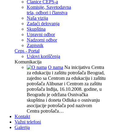
Članice CEPS-a
Komisije, Savetodavna
tela, odbori i članstva
Naša vizija
Zadaći delovanja
Skupština
Upravni odbor
Nadzorni odbor
Zapisnik
Ceps - Portal
Uslovi koriščenja
Komunikacija
O nama
Na inicijativu Centra
za edukaciju i zaštitu potrošača Beograd,
zajedno sa Centrom za edukaciju i zaštitu
potrošača Alibunar i Centrom za zaštitu
potrošača Inđija, 16.10.2008. godine, u
Beogradu je održana Osnivačka
skupština i doneta Odluka o osnivanju
asocijacije potrošača pod nazivom
Centra potrošača…
Kontakt
Važni telefoni
Galerija