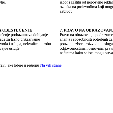
lje.
izbor i zaštitu od nepoštene reklam
oznaka na proizvodima koji mog
zabludu.
NA OBEŠTEĆENJE
7. PRAVO NA OBRAZOVAN
tećenje podrazumeva dobijanje
Pravo na obrazovanje podrazumev
de za lažno prikazivanje
znanja i sposobnosti potrebnih za 
zvoda i usluga, nekvalitetnu robu
pouzdan izbor proizvoda i usluga,
vajue usluge.
odgovornostima i osnovnim pravi
načinima kako se ista mogu ostvar
avi jake lidere u regionu
Na vrh strane