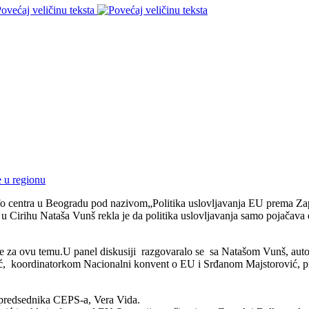
ovećaj veličinu teksta
fo centra u Beogradu pod nazivom„Politika uslovljavanja EU prema Za
 u Cirihu Nataša Vunš rekla je da politika uslovljavanja samo pojačava e
ane za ovu temu.U panel diskusiji razgovaralo se sa Natašom Vunš, au
ć, koordinatorkom Nacionalni konvent o EU i Srđanom Majstorović, p
e predsednika CEPS-a, Vera Vida.