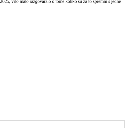
025, vrlo malo razgovaralo o tome koliko su za to spremni s jedne