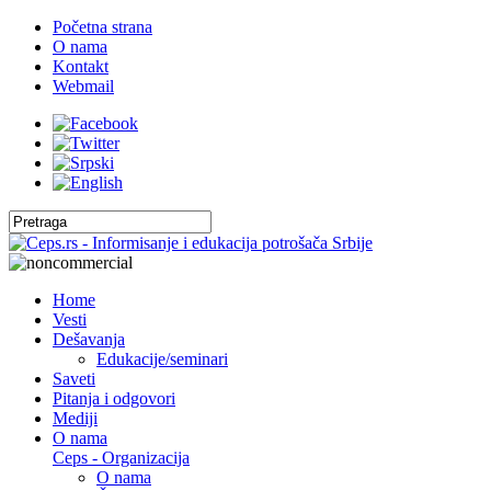
Početna strana
O nama
Kontakt
Webmail
Home
Vesti
Dešavanja
Edukacije/seminari
Saveti
Pitanja i odgovori
Mediji
O nama
Ceps - Organizacija
O nama