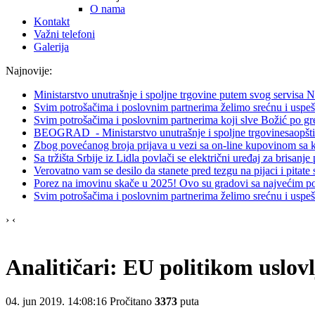
O nama
Kontakt
Važni telefoni
Galerija
Najnovije:
Ministarstvo unutrašnje i spoljne trgovine putem svog servisa
Svim potrošačima i poslovnim partnerima želimo srećnu i uspe
Svim potrošačima i poslovnim partnerima koji slve Božić po g
BEOGRAD - Ministarstvo unutrašnje i spoljne trgovinesaopštil
Zbog povećanog broja prijava u vezi sa on-line kupovinom sa
Sa tržišta Srbije iz Lidla povlači se električni uređaj za brisanj
Verovatno vam se desilo da stanete pred tezgu na pijaci i pitate 
Porez na imovinu skače u 2025! Ovo su gradovi sa najvećim po
Svim potrošačima i poslovnim partnerima želimo srećnu i uspe
›
‹
Analitičari: EU politikom uslov
04. jun 2019. 14:08:16
Pročitano
3373
puta