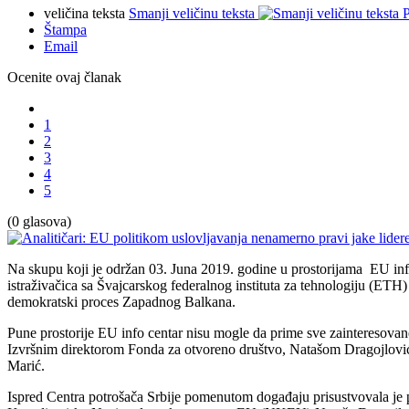
veličina teksta
Smanji veličinu teksta
P
Štampa
Email
Ocenite ovaj članak
1
2
3
4
5
(0 glasova)
Na skupu koji je održan 03. Juna 2019. godine u prostorijama EU in
istraživačica sa Švajcarskog federalnog instituta za tehnologiju (ETH)
demokratski proces Zapadnog Balkana.
Pune prostorije EU info centar nisu mogle da prime sve zainteresov
Izvršnim direktorom Fonda za otvoreno društvo, Natašom Dragojlovi
Marić.
Ispred Centra potrošača Srbije pomenutom događaju prisustvovala j