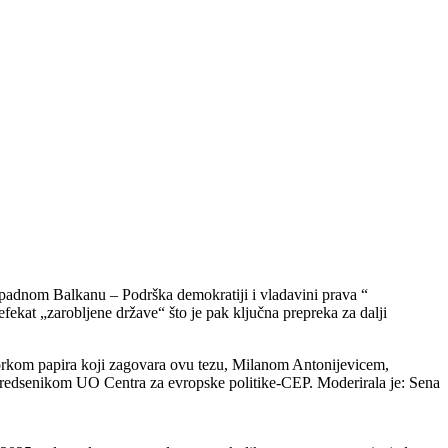
padnom Balkanu – Podrška demokratiji i vladavini prava “
fekat „zarobljene države“ što je pak ključna prepreka za dalji
torkom papira koji zagovara ovu tezu, Milanom Antonijevicem,
redsenikom UO Centra za evropske politike-CEP. Moderirala je: Sena