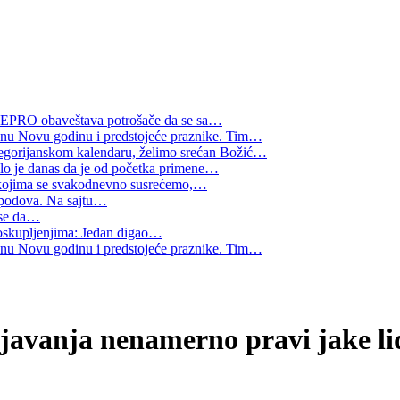
 NEPRO obaveštava potrošače da se sa
…
šnu Novu godinu i predstojeće praznike. Tim
…
regorijanskom kalendaru, želimo srećan Božić
…
o je danas da je od početka primene
…
 kojima se svakodnevno susrećemo,
…
e podova. Na sajtu
…
se da
…
skupljenjima: Jedan digao
…
šnu Novu godinu i predstojeće praznike. Tim
…
ljavanja nenamerno pravi jake li