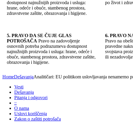
dostupnost najnužnijih proizvoda i usluga:
po život i zdrav
hrane, odeće i obuće, stambenog prostora,
zdravstvene zaštite, obrazovanja i higijene.
5. PRAVO DA SE ČUJE GLAS
6. PRAVO 
POTROŠAČA
Pravo na zadovoljenje
Pravo na obeš
osnovnih potreba podrazumeva dostupnost
pravedne nakna
najnužnijih proizvoda i usluga: hrane, odeće i
svojstava proi
obuće, stambenog prostora, zdravstvene zaštite,
ili nezadovolja
obrazovanja i higijene.
Home
Dešavanja
Analitičari: EU politikom uslovljavanja nenamerno pr
Vesti
Dešavanja
Pitanja i odgovori
::
O nama
Uslovi koriščenja
Zakon o zaštiti potrošača