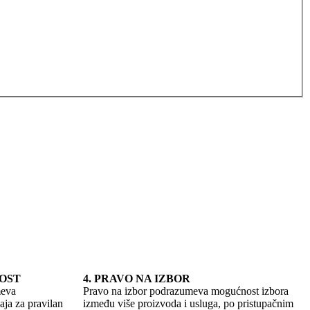
NOST
4. PRAVO NA IZBOR
meva
Pravo na izbor podrazumeva mogućnost izbora
aja za pravilan
između više proizvoda i usluga, po pristupačnim