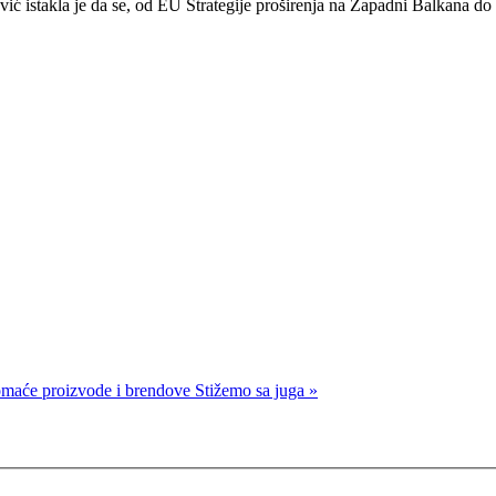
stakla je da se, od EU Strategije proširenja na Zapadni Balkana do 2
maće proizvode i brendove
Stižemo sa juga »