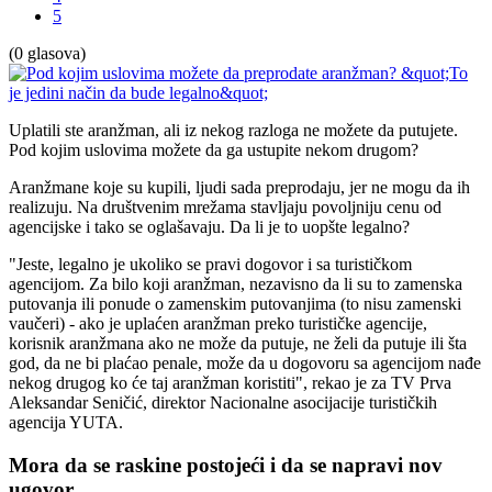
5
(0 glasova)
Uplatili ste aranžman, ali iz nekog razloga ne možete da putujete.
Pod kojim uslovima možete da ga ustupite nekom drugom?
Aranžmane koje su kupili, ljudi sada preprodaju, jer ne mogu da ih
realizuju. Na društvenim mrežama stavljaju povoljniju cenu od
agencijske i tako se oglašavaju. Da li je to uopšte legalno?
"Jeste, legalno je ukoliko se pravi dogovor i sa turističkom
agencijom. Za bilo koji aranžman, nezavisno da li su to zamenska
putovanja ili ponude o zamenskim putovanjima (to nisu zamenski
vaučeri) - ako je uplaćen aranžman preko turističke agencije,
korisnik aranžmana ako ne može da putuje, ne želi da putuje ili šta
god, da ne bi plaćao penale, može da u dogovoru sa agencijom nađe
nekog drugog ko će taj aranžman koristiti", rekao je za TV Prva
Aleksandar Seničić, direktor Nacionalne asocijacije turističkih
agencija YUTA.
Mora da se raskine postojeći i da se napravi nov
ugovor