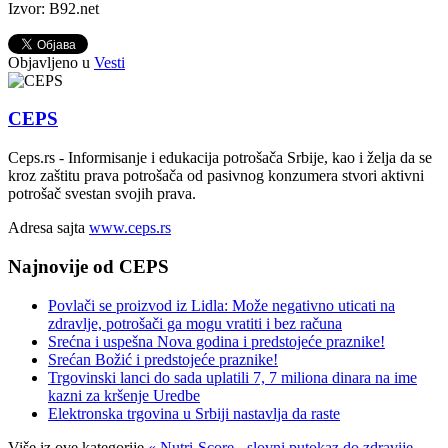
Izvor: B92.net
Objavljeno u
Vesti
CEPS
Ceps.rs - Informisanje i edukacija potrošača Srbije, kao i želja da se
kroz zaštitu prava potrošača od pasivnog konzumera stvori aktivni
potrošač svestan svojih prava.
Adresa sajta
www.ceps.rs
Najnovije od CEPS
Povlači se proizvod iz Lidla: Može negativno uticati na
zdravlje, potrošači ga mogu vratiti i bez računa
Srećna i uspešna Nova godina i predstojeće praznike!
Srećan Božić i predstojeće praznike!
Trgovinski lanci do sada uplatili 7, 7 miliona dinara na ime
kazni za kršenje Uredbe
Elektronska trgovina u Srbiji nastavlja da raste
Više iz ove kategorije
« Nutri-Score - slovni putokaz do zdravije