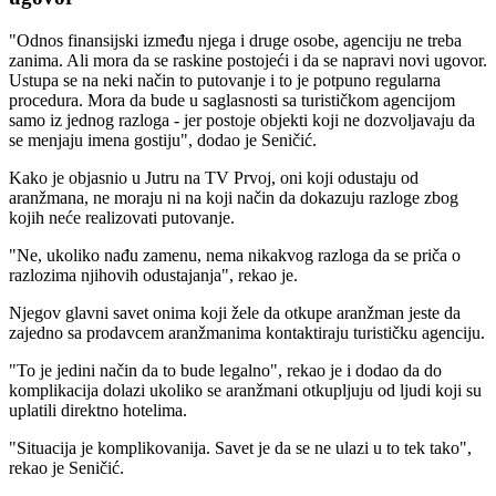
"Odnos finansijski između njega i druge osobe, agenciju ne treba
zanima. Ali mora da se raskine postojeći i da se napravi novi ugovor.
Ustupa se na neki način to putovanje i to je potpuno regularna
procedura. Mora da bude u saglasnosti sa turističkom agencijom
samo iz jednog razloga - jer postoje objekti koji ne dozvoljavaju da
se menjaju imena gostiju", dodao je Seničić.
Kako je objasnio u Jutru na TV Prvoj, oni koji odustaju od
aranžmana, ne moraju ni na koji način da dokazuju razloge zbog
kojih neće realizovati putovanje.
"Ne, ukoliko nađu zamenu, nema nikakvog razloga da se priča o
razlozima njihovih odustajanja", rekao je.
Njegov glavni savet onima koji žele da otkupe aranžman jeste da
zajedno sa prodavcem aranžmanima kontaktiraju turističku agenciju.
"To je jedini način da to bude legalno", rekao je i dodao da do
komplikacija dolazi ukoliko se aranžmani otkupljuju od ljudi koji su
uplatili direktno hotelima.
"Situacija je komplikovanija. Savet je da se ne ulazi u to tek tako",
rekao je Seničić.