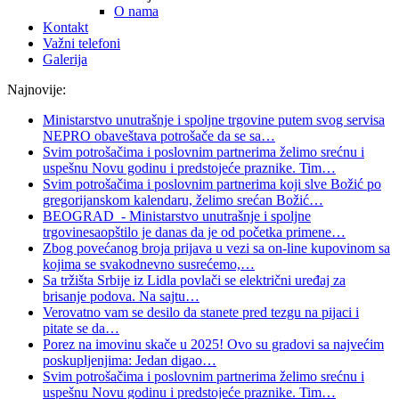
O nama
Kontakt
Važni telefoni
Galerija
Najnovije:
Ministarstvo unutrašnje i spoljne trgovine putem svog servisa
NEPRO obaveštava potrošače da se sa
…
Svim potrošačima i poslovnim partnerima želimo srećnu i
uspešnu Novu godinu i predstojeće praznike. Tim
…
Svim potrošačima i poslovnim partnerima koji slve Božić po
gregorijanskom kalendaru, želimo srećan Božić
…
BEOGRAD - Ministarstvo unutrašnje i spoljne
trgovinesaopštilo je danas da je od početka primene
…
Zbog povećanog broja prijava u vezi sa on-line kupovinom sa
kojima se svakodnevno susrećemo,
…
Sa tržišta Srbije iz Lidla povlači se električni uređaj za
brisanje podova. Na sajtu
…
Verovatno vam se desilo da stanete pred tezgu na pijaci i
pitate se da
…
Porez na imovinu skače u 2025! Ovo su gradovi sa najvećim
poskupljenjima: Jedan digao
…
Svim potrošačima i poslovnim partnerima želimo srećnu i
uspešnu Novu godinu i predstojeće praznike. Tim
…