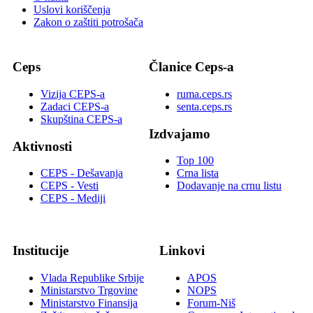
Uslovi koriščenja
Zakon o zaštiti potrošača
Ceps
Članice Ceps-a
Vizija CEPS-a
ruma.ceps.rs
Zadaci CEPS-a
senta.ceps.rs
Skupština CEPS-a
Izdvajamo
Aktivnosti
Top 100
CEPS - Dešavanja
Crna lista
CEPS - Vesti
Dodavanje na crnu listu
CEPS - Mediji
Institucije
Linkovi
Vlada Republike Srbije
APOS
Ministarstvo Trgovine
NOPS
Ministarstvo Finansija
Forum-Niš