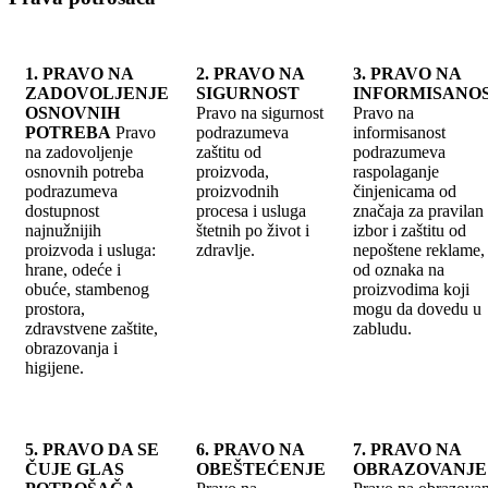
1. PRAVO NA
2. PRAVO NA
3. PRAVO NA
ZADOVOLJENJE
SIGURNOST
INFORMISANO
OSNOVNIH
Pravo na sigurnost
Pravo na
POTREBA
Pravo
podrazumeva
informisanost
na zadovoljenje
zaštitu od
podrazumeva
osnovnih potreba
proizvoda,
raspolaganje
podrazumeva
proizvodnih
činjenicama od
dostupnost
procesa i usluga
značaja za pravilan
najnužnijih
štetnih po život i
izbor i zaštitu od
proizvoda i usluga:
zdravlje.
nepoštene reklame, 
hrane, odeće i
od oznaka na
obuće, stambenog
proizvodima koji
prostora,
mogu da dovedu u
zdravstvene zaštite,
zabludu.
obrazovanja i
higijene.
5. PRAVO DA SE
6. PRAVO NA
7. PRAVO NA
ČUJE GLAS
OBEŠTEĆENJE
OBRAZOVANJE