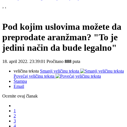
›
‹
Pod kojim uslovima možete da
preprodate aranžman? "To je
jedini način da bude legalno"
18. april 2022. 23:39:01
Pročitano
888
puta
veličina teksta
Smanji veličinu teksta
Povećaj veličinu teksta
Štampa
Email
Ocenite ovaj članak
1
2
3
4