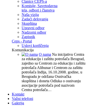
Članice CEPS-a
Komisije, Savetodavna
tela, odbori i članstva
Naša vizija
Zadaći delovanja
Skupština
Upravni odbor
Nadzorni odbor
Zapisnik
Ceps - Portal
Uslovi koriščenja
Komunikacija
O nama
Na inicijativu Centra
za edukaciju i zaštitu potrošača Beograd,
zajedno sa Centrom za edukaciju i zaštitu
potrošača Alibunar i Centrom za zaštitu
potrošača Inđija, 16.10.2008. godine, u
Beogradu je održana Osnivačka
skupština i doneta Odluka o osnivanju
asocijacije potrošača pod nazivom
Centra potrošača…
Kontakt
Važni telefoni
Galerija