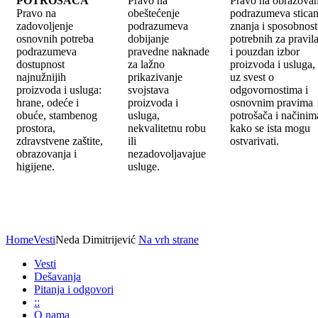
POTROŠAČA
Pravo na
Pravo na obrazovan
Pravo na
obeštećenje
podrazumeva stican
zadovoljenje
podrazumeva
znanja i sposobnost
osnovnih potreba
dobijanje
potrebnih za pravil
podrazumeva
pravedne naknade
i pouzdan izbor
dostupnost
za lažno
proizvoda i usluga,
najnužnijih
prikazivanje
uz svest o
proizvoda i usluga:
svojstava
odgovornostima i
hrane, odeće i
proizvoda i
osnovnim pravima
obuće, stambenog
usluga,
potrošača i načinim
prostora,
nekvalitetnu robu
kako se ista mogu
zdravstvene zaštite,
ili
ostvarivati.
obrazovanja i
nezadovoljavajue
higijene.
usluge.
Home
Vesti
Neda Dimitrijević
Na vrh strane
Vesti
Dešavanja
Pitanja i odgovori
::
O nama