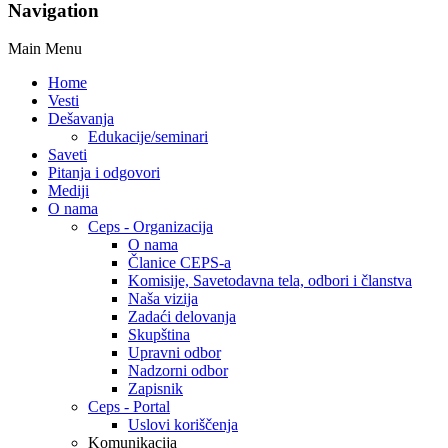
Navigation
Main Menu
Home
Vesti
Dešavanja
Edukacije/seminari
Saveti
Pitanja i odgovori
Mediji
O nama
Ceps - Organizacija
O nama
Članice CEPS-a
Komisije, Savetodavna tela, odbori i članstva
Naša vizija
Zadaći delovanja
Skupština
Upravni odbor
Nadzorni odbor
Zapisnik
Ceps - Portal
Uslovi koriščenja
Komunikacija