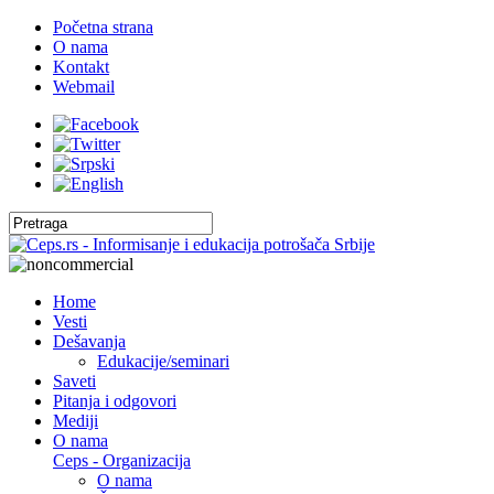
Početna strana
O nama
Kontakt
Webmail
Home
Vesti
Dešavanja
Edukacije/seminari
Saveti
Pitanja i odgovori
Mediji
O nama
Ceps - Organizacija
O nama