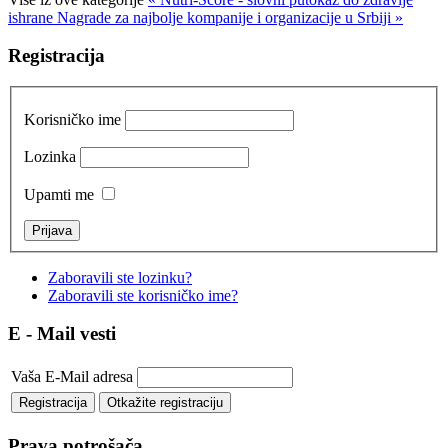
ishrane
Nagrade za najbolje kompanije i organizacije u Srbiji »
Registracija
Korisničko ime
Lozinka
Upamti me
Zaboravili ste lozinku?
Zaboravili ste korisničko ime?
E - Mail vesti
Vaša E-Mail adresa
Prava potrošača